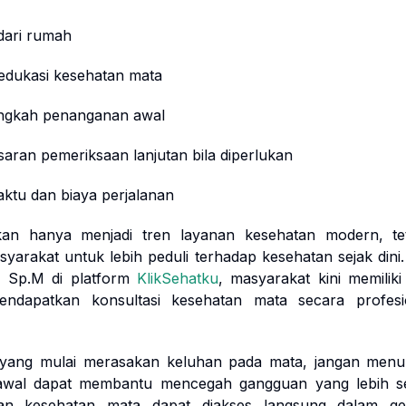
dari rumah
dukasi kesehatan mata
angkah penanganan awal
aran pemeriksaan lanjutan bila diperlukan
tu dan biaya perjalanan
kan hanya menjadi tren layanan kesehatan modern, tet
yarakat untuk lebih peduli terhadap kesehatan sejak dini
 Sp.M di platform
KlikSehatku
, masyarakat kini memilik
ndapatkan konsultasi kesehatan mata secara profesi
 yang mulai merasakan keluhan pada mata, jangan menu
h awal dapat membantu mencegah gangguan yang lebih se
anan kesehatan mata dapat diakses langsung dalam g