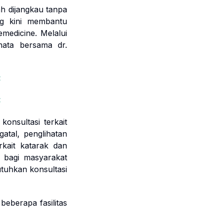
ah dijangkau tanpa
ng kini membantu
medicine. Melalui
mata bersama dr.
<
<
onsultasi terkait
atal, penglihatan
rkait katarak dan
i bagi masyarakat
utuhkan konsultasi
beberapa fasilitas