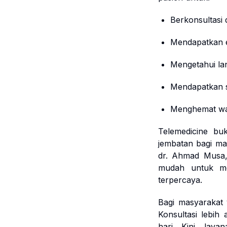
Berkonsultasi 
Mendapatkan e
Mengetahui l
Mendapatkan s
Menghemat wak
Telemedicine bu
jembatan bagi mas
dr. Ahmad Musa,
mudah untuk me
terpercaya.
Bagi masyarakat
Konsultasi lebi
hari. Kini, lay