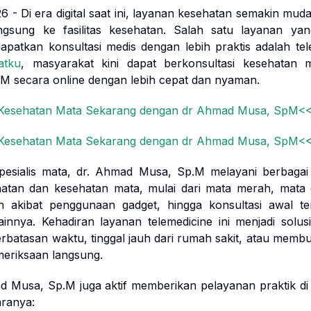
 - Di era digital saat ini, layanan kesehatan semakin mud
ngsung ke fasilitas kesehatan. Salah satu layanan ya
patkan konsultasi medis dengan lebih praktis adalah tele
atku
, masyarakat kini dapat berkonsultasi kesehatan 
 secara online dengan lebih cepat dan nyaman.
 Kesehatan Mata Sekarang dengan dr Ahmad Musa, SpM<
 Kesehatan Mata Sekarang dengan dr Ahmad Musa, SpM<
pesialis mata, dr. Ahmad Musa, Sp.M melayani berbagai k
atan dan kesehatan mata, mulai dari mata merah, mata g
h akibat penggunaan gadget, hingga konsultasi awal te
innya. Kehadiran layanan telemedicine ini menjadi solus
erbatasan waktu, tinggal jauh dari rumah sakit, atau memb
eriksaan langsung.
ad Musa, Sp.M juga aktif memberikan pelayanan praktik di 
aranya: