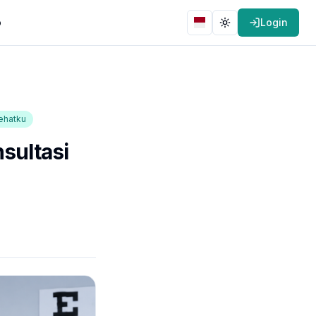
o
Login
Bahasa
Toggle theme
Sehatku
sultasi