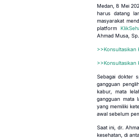
Medan, 8 Mei 2026
harus datang la
masyarakat menda
platform
KlikSeh
Ahmad Musa, Sp.M
>>Konsultasikan
>>Konsultasikan
Sebagai dokter s
gangguan penglih
kabur, mata lela
gangguan mata la
yang memiliki ket
awal sebelum pem
Saat ini, dr. Ahm
kesehatan, di ant