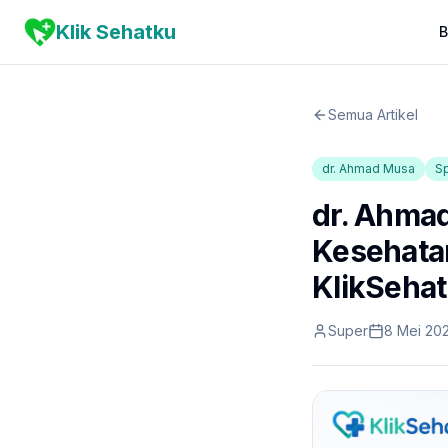
Klik Sehatku
B
Semua Artikel
dr. Ahmad Musa
Sp
dr. Ahmad
Kesehatan
KlikSeha
Super
8 Mei 20