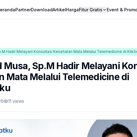
eranda
Partner
Download
Artikel
Harga
Fitur Gratis
Event & Prom
.M Hadir Melayani Konsultasi Kesehatan Mata Melalui Telemedicine di Klik
 Musa, Sp.M Hadir Melayani Kon
 Mata Melalui Telemedicine di
tku
26
11
views