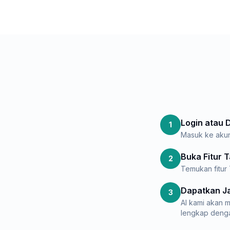
Login atau 
1
Masuk ke akun 
Buka Fitur 
2
Temukan fitur 
Dapatkan J
3
AI kami akan 
lengkap dengan