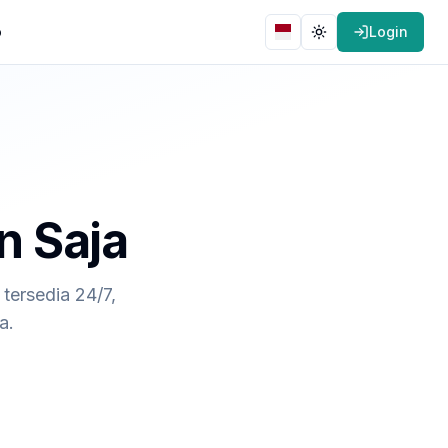
o
Login
Bahasa
Toggle theme
n Saja
tersedia 24/7,
a.