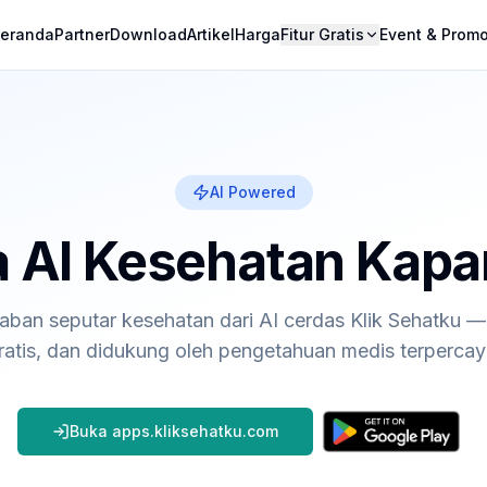
eranda
Partner
Download
Artikel
Harga
Fitur Gratis
Event & Prom
AI Powered
 AI Kesehatan Kapa
ban seputar kesehatan dari AI cerdas Klik Sehatku — 
ratis, dan didukung oleh pengetahuan medis terpercay
Buka apps.kliksehatku.com