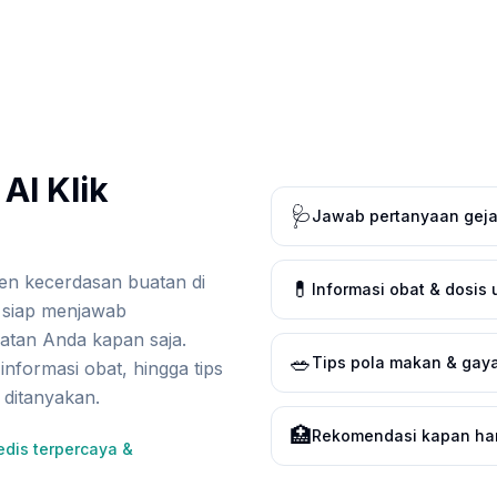
AI Klik
🩺
Jawab pertanyaan geja
sten kecerdasan buatan di
💊
Informasi obat & dosis
g siap menjawab
atan Anda kapan saja.
🥗
Tips pola makan & gaya
 informasi obat, hingga tips
 ditanyakan.
🏥
Rekomendasi kapan har
dis terpercaya &