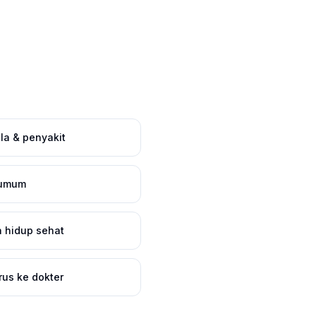
la & penyakit
 umum
 hidup sehat
us ke dokter