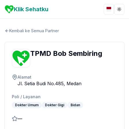
Klik Sehatku
Bahasa
Togg
Kembali ke Semua Partner
TPMD Bob Sembiring
Alamat
Jl. Setia Budi No.485, Medan
Poli / Layanan
Dokter Umum
Dokter Gigi
Bidan
—