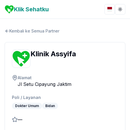
Klik Sehatku
Bahasa
Togg
Kembali ke Semua Partner
Klinik Assyifa
Alamat
Jl Setu Cipayung Jaktim
Poli / Layanan
Dokter Umum
Bidan
—