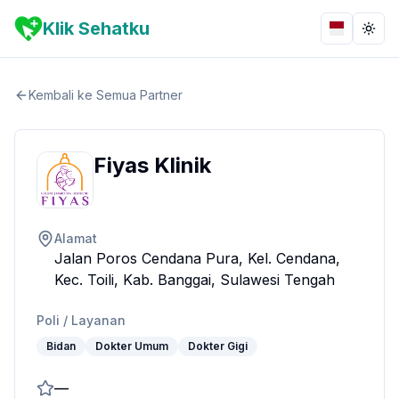
Klik Sehatku
Bahasa
Togg
Kembali ke Semua Partner
Fiyas Klinik
Alamat
Jalan Poros Cendana Pura, Kel. Cendana,
Kec. Toili, Kab. Banggai, Sulawesi Tengah
Poli / Layanan
Bidan
Dokter Umum
Dokter Gigi
—