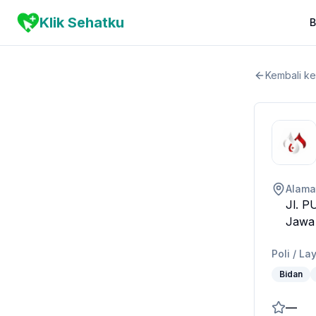
Klik Sehatku
B
Kembali k
Alama
Jl. P
Jawa
Poli / L
Bidan
—