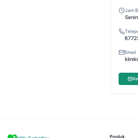
Jam 
Senin
Telep
8772
Email
klini
Re
Produk