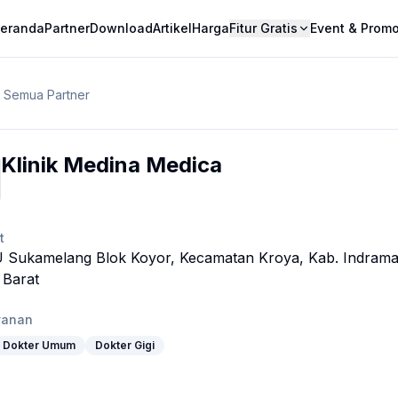
eranda
Partner
Download
Artikel
Harga
Fitur Gratis
Event & Prom
e Semua Partner
Klinik Medina Medica
t
U Sukamelang Blok Koyor, Kecamatan Kroya, Kab. Indram
 Barat
ayanan
Dokter Umum
Dokter Gigi