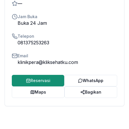
—
Jam Buka
Buka 24 Jam
Telepon
081375253263
Email
klinikpera@kliksehatku.com
Reservasi
WhatsApp
Maps
Bagikan