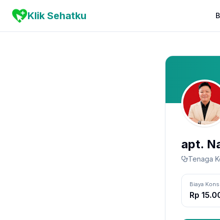
Klik Sehatku
B
apt. N
Tenaga K
Biaya Kons
Rp 15.0