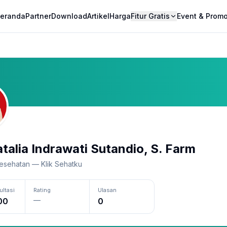
eranda
Partner
Download
Artikel
Harga
Fitur Gratis
Event & Prom
atalia Indrawati Sutandio, S. Farm
esehatan — Klik Sehatku
ultasi
Rating
Ulasan
—
00
0